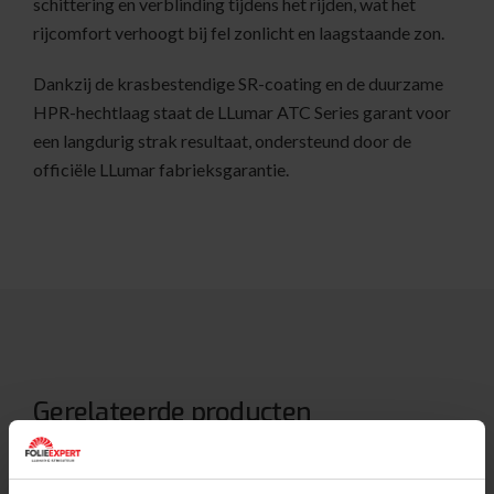
schittering en verblinding tijdens het rijden, wat het
rijcomfort verhoogt bij fel zonlicht en laagstaande zon.
Dankzij de krasbestendige SR-coating en de duurzame
HPR-hechtlaag staat de LLumar ATC Series garant voor
een langdurig strak resultaat, ondersteund door de
officiële LLumar fabrieksgarantie.
Gerelateerde producten