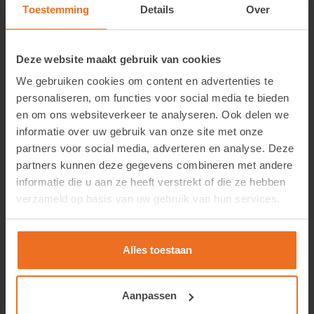
Toestemming
Details
Over
Deze website maakt gebruik van cookies
We gebruiken cookies om content en advertenties te
personaliseren, om functies voor social media te bieden
en om ons websiteverkeer te analyseren. Ook delen we
informatie over uw gebruik van onze site met onze
partners voor social media, adverteren en analyse. Deze
partners kunnen deze gegevens combineren met andere
LLumar ATR 35 CH SR HPR – Titanium 35
informatie die u aan ze heeft verstrekt of die ze hebben
verzameld op basis van uw gebruik van hun services.
Login om de prijzen te zien.
Alles toestaan
Bekijk product
Aanpassen