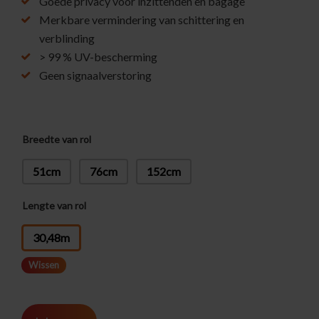
Goede privacy voor inzittenden en bagage
Merkbare vermindering van schittering en
verblinding
> 99 % UV-bescherming
Geen signaalverstoring
Breedte van rol
51cm
76cm
152cm
Lengte van rol
: 30,48m
30,48m
Wissen