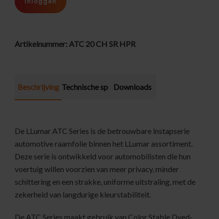
Inloggen
Artikelnummer:
ATC 20 CH SR HPR
Beschrijving
Technische specificatie
Downloads
De LLumar ATC Series is de betrouwbare instapserie
automotive raamfolie binnen het LLumar assortiment.
Deze serie is ontwikkeld voor automobilisten die hun
voertuig willen voorzien van meer privacy, minder
schittering en een strakke, uniforme uitstraling, met de
zekerheid van langdurige kleurstabiliteit.
De ATC Series maakt gebruik van Color Stable Dyed-