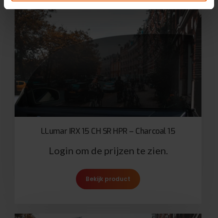
LLumar IRX 15 CH SR HPR – Charcoal 15
Login om de prijzen te zien.
Bekijk product