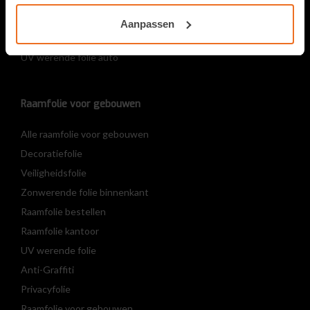
Raamfolie voor auto’s
Aanpassen
Alle autoglasfolies
UV werende folie auto
Raamfolie voor gebouwen
Alle raamfolie voor gebouwen
Decoratiefolie
Veiligheidsfolie
Zonwerende folie binnenkant
Raamfolie bestellen
Raamfolie kantoor
UV werende folie
Anti-Graffiti
Privacyfolie
Raamfolie voor gebouwen