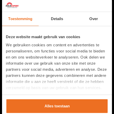
PPF folie
Toestemming
Details
Over
Alle PPF (lakbescherming)
Ceramic coating ppf
Deze website maakt gebruik van cookies
Steenslag folie
We gebruiken cookies om content en advertenties te
Automotive paint protection film
personaliseren, om functies voor social media te bieden
PPF folie kopen
en om ons websiteverkeer te analyseren. Ook delen we
informatie over uw gebruik van onze site met onze
Autoraam folie kopen
partners voor social media, adverteren en analyse. Deze
Matte PPF folie
partners kunnen deze gegevens combineren met andere
PPF porsche
informatie die u aan ze heeft verstrekt of die ze hebben
PPF BMW
verzameld op basis van uw gebruik van hun services.
PPF Mercedes
PPF tesla
Alles toestaan