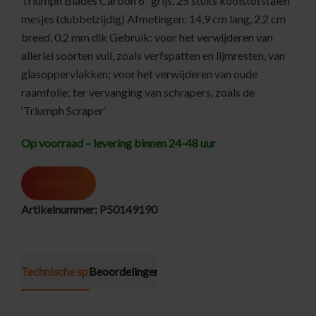
Triumph Blades Carbon 6” grijs, 25 stuks koolstofstalen
mesjes (dubbelzijdig) Afmetingen: 14,9 cm lang, 2,2 cm
breed, 0,2 mm dik Gebruik: voor het verwijderen van
allerlei soorten vuil, zoals verfspatten en lijmresten, van
glasoppervlakken; voor het verwijderen van oude
raamfolie; ter vervanging van schrapers, zoals de
‘Triumph Scraper’
Op voorraad – levering binnen 24-48 uur
Inloggen
Artikelnummer:
P50149190
Technische specificatie
Beoordelingen (0)