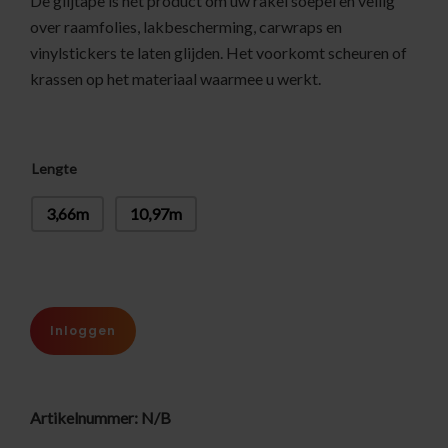
De glijtape is hét product om uw rakel soepel en veilig
over raamfolies, lakbescherming, carwraps en
vinylstickers te laten glijden. Het voorkomt scheuren of
krassen op het materiaal waarmee u werkt.
Lengte
3,66m
10,97m
Inloggen
Artikelnummer:
N/B