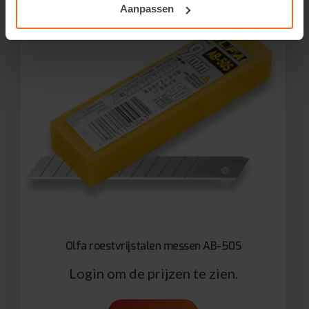
Aanpassen
Olfa roestvrijstalen messen AB-50S
Login om de prijzen te zien.