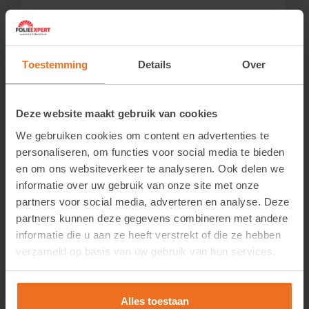
Toestemming
Details
Over
Deze website maakt gebruik van cookies
We gebruiken cookies om content en advertenties te
personaliseren, om functies voor social media te bieden
en om ons websiteverkeer te analyseren. Ook delen we
informatie over uw gebruik van onze site met onze
partners voor social media, adverteren en analyse. Deze
partners kunnen deze gegevens combineren met andere
EZ Reach Goud of Platina
informatie die u aan ze heeft verstrekt of die ze hebben
verzameld op basis van uw gebruik van hun services.
Login om de prijzen te zien.
Bekijk product
Alles toestaan