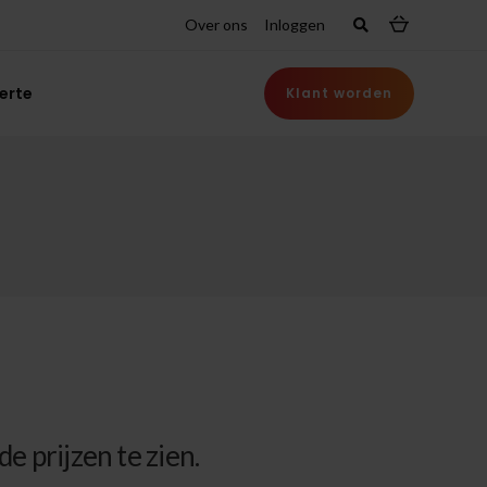
Over ons
Inloggen
erte
Klant worden
e prijzen te zien.