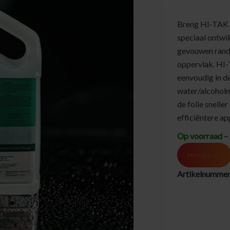
Breng HI-TAK l
speciaal ontwi
gevouwen rande
oppervlak. HI-
eenvoudig in de
water/alcoholme
de folie snelle
efficiëntere app
Op voorraad – 
Inloggen
Artikelnumme