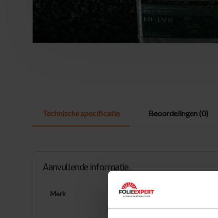
Technische specificatie
Beoordelingen (0)
Aanvullende informatie
Eastman
Merk