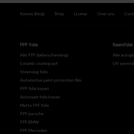
Kennis (blog)
Shop
LLumar
Over ons
Cont
PPF folie
Raamfolie 
Alle PPF (lakbescherming)
Alle autogl
Ceramic coating ppf
UV werende
Steenslag folie
Automotive paint protection film
PPF folie kopen
Autoraam folie kopen
Matte PPF folie
PPF porsche
PPF BMW
PPF Mercedes