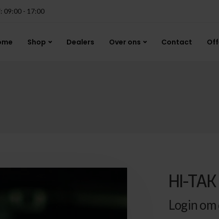
j: 09:00 - 17:00
ome
Shop
Dealers
Over ons
Contact
Off
HI-TAK
Login om d