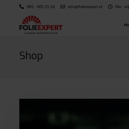
085 - 401 25 26
info@folieexpert.nl
Ma - vri
H
Shop