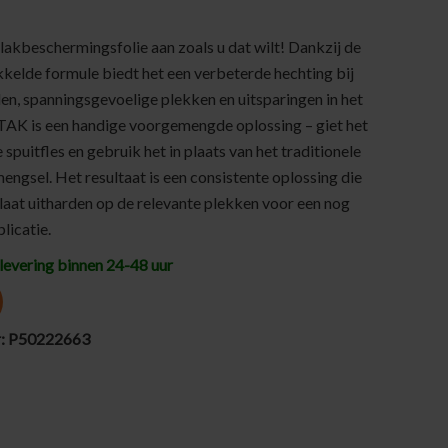
akbeschermingsfolie aan zoals u dat wilt! Dankzij de
kkelde formule biedt het een verbeterde hechting bij
n, spanningsgevoelige plekken en uitsparingen in het
TAK is een handige voorgemengde oplossing – giet het
 spuitfles en gebruik het in plaats van het traditionele
ngsel. Het resultaat is een consistente oplossing die
r laat uitharden op de relevante plekken voor een nog
licatie.
levering binnen 24-48 uur
r:
P50222663