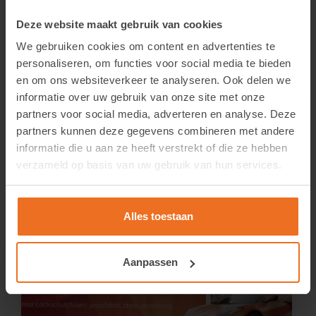
Deze website maakt gebruik van cookies
We gebruiken cookies om content en advertenties te
LLumar Swatchbook Beveiliging en anti-vandalisme
personaliseren, om functies voor social media te bieden
Login om de prijzen te zien.
en om ons websiteverkeer te analyseren. Ook delen we
informatie over uw gebruik van onze site met onze
partners voor social media, adverteren en analyse. Deze
Bekijk product
partners kunnen deze gegevens combineren met andere
informatie die u aan ze heeft verstrekt of die ze hebben
verzameld op basis van uw gebruik van hun services.
Alles toestaan
Aanpassen