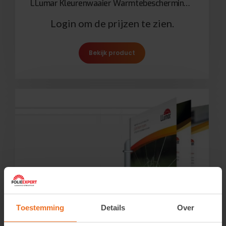
LLumar Kleurenwaaier Warmtebescherming en Energiebesparing
Login om de prijzen te zien.
Bekijk product
Toestemming
Details
Over