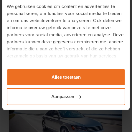
We gebruiken cookies om content en advertenties te
personaliseren, om functies voor social media te bieden
en om ons websiteverkeer te analyseren. Ook delen we
informatie over uw gebruik van onze site met onze
LLumar Swatchbook Autofilms Engels (2020)
partners voor social media, adverteren en analyse. Deze
partners kunnen deze gegevens combineren met andere
Login om de prijzen te zien.
informatie die u aan ze heeft verstrekt of die ze hebben
verzameld op basis van uw gebruik van hun services.
Bekijk product
Alles toestaan
Aanpassen