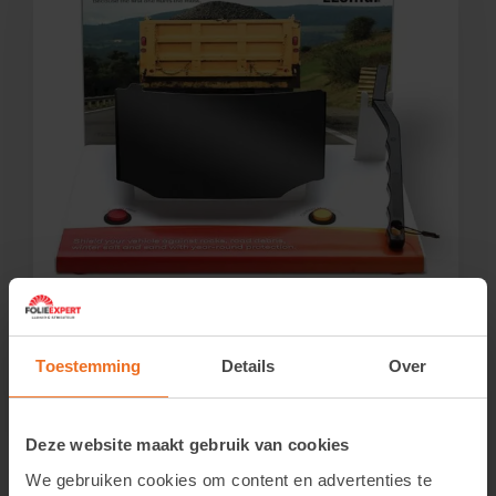
Demonstratie-unit voor hittebescherming tegen lak
Login om de prijzen te zien.
Toestemming
Details
Over
Bekijk product
Deze website maakt gebruik van cookies
We gebruiken cookies om content en advertenties te