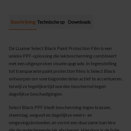
Beschrijving
Technische specificatie
Downloads
De LLumar Select Black Paint Protection Film is een
unieke PPF-oplossing die lakbescherming combineert
met een uitgesproken visuele upgrade. In tegenstelling
tot transparante paint protection films is Select Black
ontworpen om voertuigonderdelen actief te accentueren,
terwijl ze tegelijkertijd worden beschermd tegen
dagelijkse beschadigingen.
Select Black PPF biedt bescherming tegen krassen,
steenslag, wegvuil en dagelijkse weers- en
omgevingsinvloeden, en vormt een duurzame barrière
die de onderliggende lak afschermt. Hierdoor is de folie