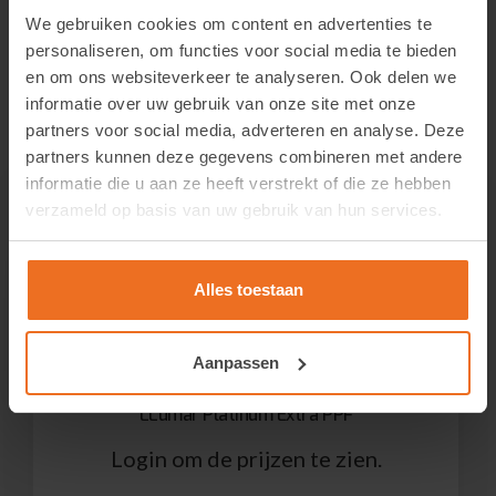
We gebruiken cookies om content en advertenties te
personaliseren, om functies voor social media te bieden
en om ons websiteverkeer te analyseren. Ook delen we
Gerelateerde producten
informatie over uw gebruik van onze site met onze
partners voor social media, adverteren en analyse. Deze
partners kunnen deze gegevens combineren met andere
informatie die u aan ze heeft verstrekt of die ze hebben
verzameld op basis van uw gebruik van hun services.
Alles toestaan
Aanpassen
LLumar Platinum Extra PPF
Login om de prijzen te zien.