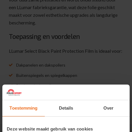
een LLumar fabrieksgarantie, wat deze folie geschikt
maakt voor zowel esthetische upgrades als langdurige
bescherming.
Toepassing en voordelen
LLumar Select Black Paint Protection Film is ideaal voor:
Dakpanelen en dakspoilers
Buitenspiegels en spiegelkappen
Black-pack uitstraling
Toestemming
Details
Over
Deze website maakt gebruik van cookies