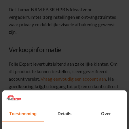
De LLumar NRM FB SR HPR is ideaal voor
vergaderruimtes, zorginstellingen en ontvangstruimtes
waar privacy en duidelijke visuele afbakening gewenst
zijn.
Verkoopinformatie
Folie Expert levert uitsluitend aan zakelijke klanten. Om
dit product te kunnen bestellen, is een geverifieerd
account vereist.
Vraag eenvoudig een account aan
. Na
goedkeuring krijgt u toegang tot prijzen en kunt u direct
een bestelling plaatsen.
Toestemming
Details
Over