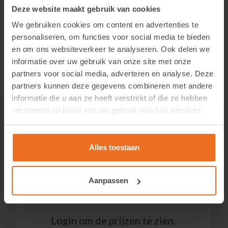
Deze website maakt gebruik van cookies
We gebruiken cookies om content en advertenties te
personaliseren, om functies voor social media te bieden
en om ons websiteverkeer te analyseren. Ook delen we
Gerelateerde producten
informatie over uw gebruik van onze site met onze
partners voor social media, adverteren en analyse. Deze
partners kunnen deze gegevens combineren met andere
informatie die u aan ze heeft verstrekt of die ze hebben
LLumar N 1020 SR CDF – Sputtered Dark Neutral Stainless Steel 75
verzameld op basis van uw gebruik van hun services.
Login om de prijzen te zien.
Alles toestaan
Bekijk product
Aanpassen
LLumar RN 07 GR SR HPR – Reflective Dark Grey “One Way Mirror”
Login om de prijzen te zien.