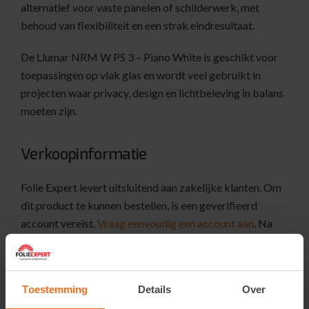
alternatief voor vaste panelen of schilderwerk, met
behoud van flexibiliteit en een strak eindresultaat.
De Llumar NRM W PS 3 – Piano White is geschikt voor
toepassingen op vlak glas en wordt veel gebruikt in
projecten waar privacy, design en lichtbeleving in balans
moeten zijn.
Verkoopinformatie
Folie Expert levert uitsluitend aan zakelijke klanten. Om
dit product te kunnen bestellen, is een geverifieerd
account vereist.
Vraag eenvoudig een account aan
. Na
goedkeuring krijgt u toegang tot prijzen en kunt u direct
een bestelling plaatsen.
Toestemming
Details
Over