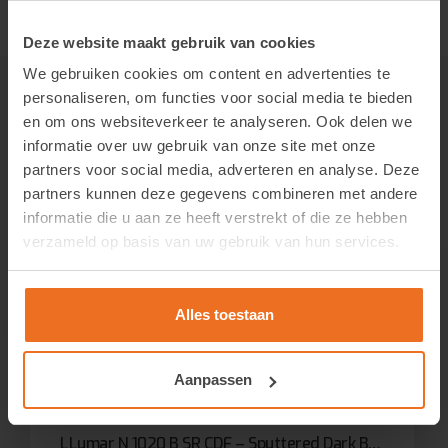
Deze website maakt gebruik van cookies
We gebruiken cookies om content en advertenties te
personaliseren, om functies voor social media te bieden
en om ons websiteverkeer te analyseren. Ook delen we
informatie over uw gebruik van onze site met onze
Gerelateerde producten
partners voor social media, adverteren en analyse. Deze
partners kunnen deze gegevens combineren met andere
informatie die u aan ze heeft verstrekt of die ze hebben
verzameld op basis van uw gebruik van hun services.
LLumar R 20 SR HPR – Reflective Dark Silver 20
Login om de prijzen te zien.
Alles toestaan
Bekijk product
Aanpassen
LLumar N 1020 B SR CDF – Sputtered Dark Bronze Solar Bronze 75