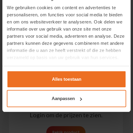
We gebruiken cookies om content en advertenties te
personaliseren, om functies voor social media te bieden
Gerelateerde producten
en om ons websiteverkeer te analyseren. Ook delen we
informatie over uw gebruik van onze site met onze
partners voor social media, adverteren en analyse. Deze
partners kunnen deze gegevens combineren met andere
LLumar DR 15 SR CDF – Dual Reflective 15
informatie die u aan ze heeft verstrekt of die ze hebben
Login om de prijzen te zien.
verzameld op basis van uw gebruik van hun services.
Bekijk product
Alles toestaan
Aanpassen
LLumar R 15 BR SR HPR – Reflective Dark Bronze
Login om de prijzen te zien.
Bekijk product