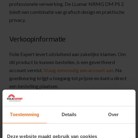
professionele verwerking. De LLumar NRMG DM PS 2
biedt een combinatie van grafisch design en praktische
privacy.
Verkoopinformatie
Folie Expert levert uitsluitend aan zakelijke klanten. Om
dit product te kunnen bestellen, is een geverifieerd
account vereist.
Vraag eenvoudig een account aan
. Na
goedkeuring krijgt u toegang tot prijzen en kunt u direct
een bestelling plaatsen.
Toestemming
Details
Over
Deze website maakt gebruik van cookies