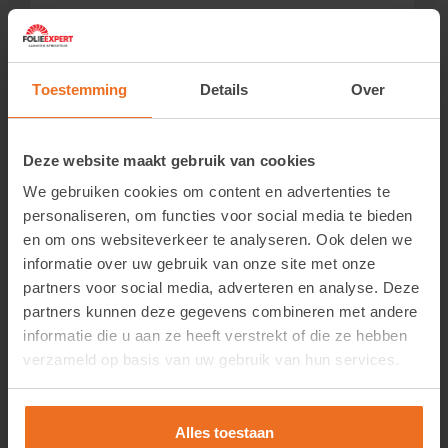
Toestemming
Details
Over
Deze website maakt gebruik van cookies
We gebruiken cookies om content en advertenties te
personaliseren, om functies voor social media te bieden
en om ons websiteverkeer te analyseren. Ook delen we
informatie over uw gebruik van onze site met onze
partners voor social media, adverteren en analyse. Deze
partners kunnen deze gegevens combineren met andere
EZ Reach Goud of Platina
informatie die u aan ze heeft verstrekt of die ze hebben
verzameld op basis van uw gebruik van hun services.
Login om de prijzen te zien.
Bekijk product
Alles toestaan