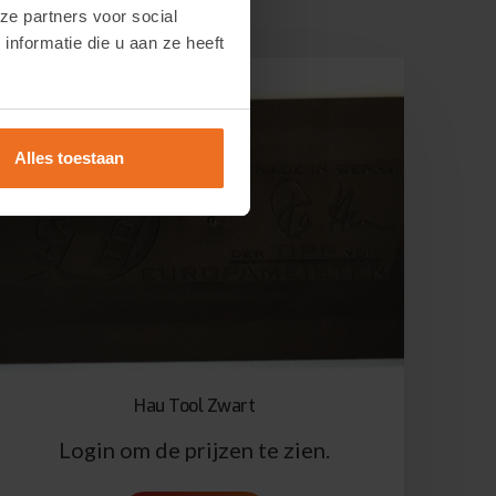
ze partners voor social
nformatie die u aan ze heeft
Alles toestaan
Hau Tool Zwart
Login om de prijzen te zien.