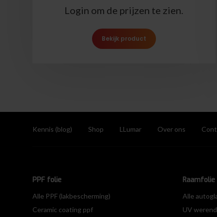
Login om de prijzen te zien.
Bekijk product
Kennis (blog)
Shop
LLumar
Over ons
Cont
PPF folie
Raamfolie 
Alle PPF (lakbescherming)
Alle autogl
Ceramic coating ppf
UV werende