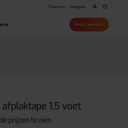
Over ons
Inloggen
erte
Klant worden
 afplaktape 1,5 voet
e prijzen te zien.