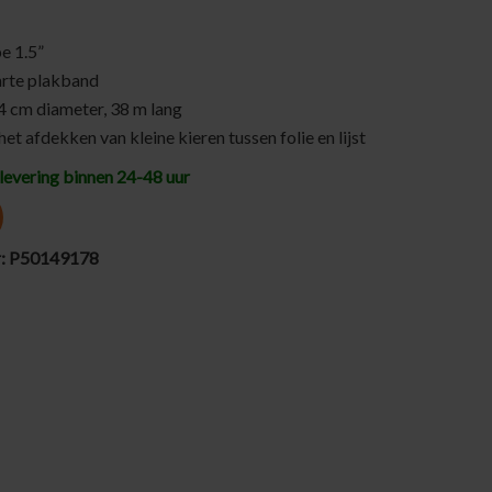
e 1.5”
arte plakband
4 cm diameter, 38 m lang
et afdekken van kleine kieren tussen folie en lijst
levering binnen 24-48 uur
r:
P50149178