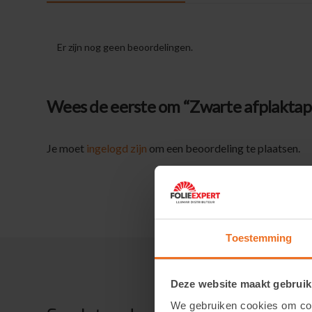
Er zijn nog geen beoordelingen.
Wees de eerste om “Zwarte afplaktape
Je moet
ingelogd zijn
om een beoordeling te plaatsen.
Toestemming
Deze website maakt gebruik
We gebruiken cookies om cont