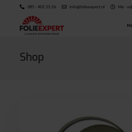
085 - 401 25 26
info@folieexpert.nl
Ma - vri
H
Shop