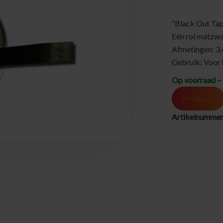
“Black Out Tap
Eén rol matzw
Afmetingen: 3,
Gebruik: Voor h
Op voorraad – 
Inloggen
Artikelnumme