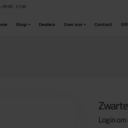
j: 09:00 - 17:00
ome
Shop
Dealers
Over ons
Contact
Off
Zwarte
Login om d