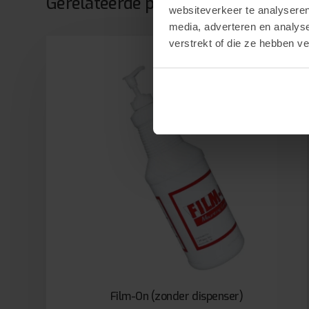
Gerelateerde producten
websiteverkeer te analyseren
media, adverteren en analys
verstrekt of die ze hebben v
Film-On (zonder dispenser)