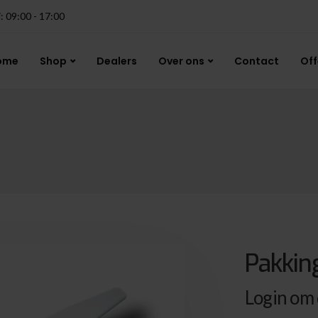
j: 09:00 - 17:00
ome
Shop
Dealers
Over ons
Contact
Off
Pakkin
Login om d