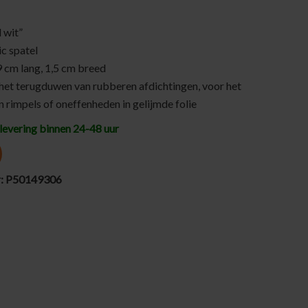
 wit”
ic spatel
 cm lang, 1,5 cm breed
het terugduwen van rubberen afdichtingen, voor het
n rimpels of oneffenheden in gelijmde folie
levering binnen 24-48 uur
r:
P50149306