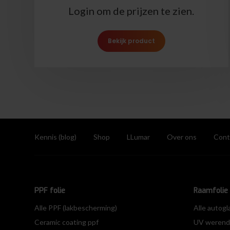
Login om de prijzen te zien.
Bekijk product
Kennis (blog)
Shop
LLumar
Over ons
Cont
PPF folie
Raamfolie 
Alle PPF (lakbescherming)
Alle autogl
Ceramic coating ppf
UV werende