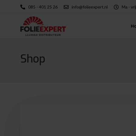
085 - 401 25 26
info@folieexpert.nl
Ma - vri
H
Shop