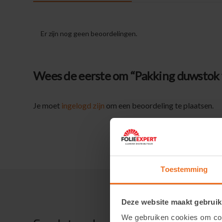
Er zijn nog geen beoordelingen.
Wees de eerste om “Pakking duwstok 
Je moet
ingelogd zijn
om een beoordeling te plaatsen.
Toestemming
Deze website maakt gebruik
We gebruiken cookies om cont