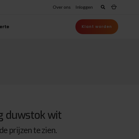
Over ons
Inloggen
erte
Klant worden
g duwstok wit
e prijzen te zien.