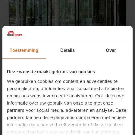
Toestemming
Details
Over
LLumar SCL SR PS 2 – Safety Clear 50µ
Login om de prijzen te zien.
Deze website maakt gebruik van cookies
We gebruiken cookies om content en advertenties te
Bekijk product
personaliseren, om functies voor social media te bieden
en om ons websiteverkeer te analyseren. Ook delen we
informatie over uw gebruik van onze site met onze
partners voor social media, adverteren en analyse. Deze
partners kunnen deze gegevens combineren met andere
informatie die u aan ze heeft verstrekt of die ze hebben
verzameld op basis van uw gebruik van hun services.