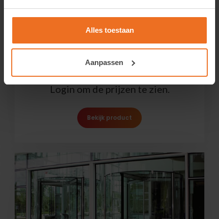
Alles toestaan
Aanpassen
LLumar SCL SR PS 4 – Safety Clear 100µ
Login om de prijzen te zien.
Bekijk product