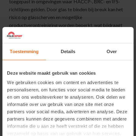
toegepast in omgevingen waar HACCP-, BRC- en IFS-
richtlijnen gelden. Door glas te binden bij breuk kan het
risico op glasscherven en mogelijke
productverontreiniging worden beperkt, wat bijdraagt
aan een veilige werkomgeving.
Verkoopinformatie
Toestemming
Details
Over
Folie Expert levert uitsluitend aan zakelijke klanten. Om
Deze website maakt gebruik van cookies
dit product te kunnen bestellen, is een geverifieerd
account vereist.
Vraag eenvoudig een account aan
. Na
We gebruiken cookies om content en advertenties te
personaliseren, om functies voor social media te bieden
goedkeuring krijgt u toegang tot prijzen en kunt u direct
en om ons websiteverkeer te analyseren. Ook delen we
een bestelling plaatsen.
informatie over uw gebruik van onze site met onze
partners voor social media, adverteren en analyse. Deze
partners kunnen deze gegevens combineren met andere
informatie die u aan ze heeft verstrekt of die ze hebben
verzameld op basis van uw gebruik van hun services.