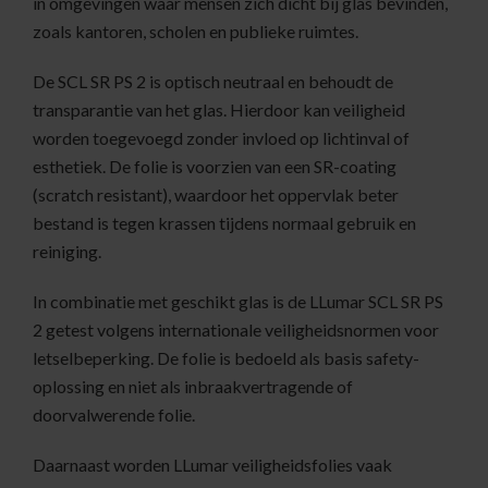
in omgevingen waar mensen zich dicht bij glas bevinden,
zoals kantoren, scholen en publieke ruimtes.
De SCL SR PS 2 is optisch neutraal en behoudt de
transparantie van het glas. Hierdoor kan veiligheid
worden toegevoegd zonder invloed op lichtinval of
esthetiek. De folie is voorzien van een SR-coating
(scratch resistant), waardoor het oppervlak beter
bestand is tegen krassen tijdens normaal gebruik en
reiniging.
In combinatie met geschikt glas is de LLumar SCL SR PS
2 getest volgens internationale veiligheidsnormen voor
letselbeperking. De folie is bedoeld als basis safety-
oplossing en niet als inbraakvertragende of
doorvalwerende folie.
Daarnaast worden LLumar veiligheidsfolies vaak