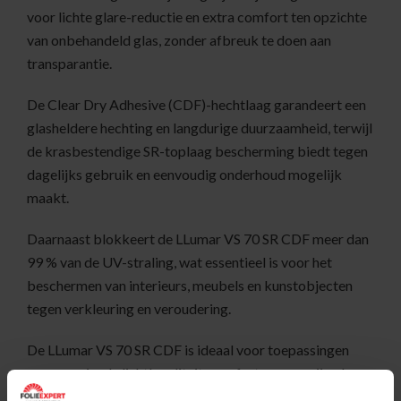
voor lichte glare-reductie en extra comfort ten opzichte
van onbehandeld glas, zonder afbreuk te doen aan
transparantie.
De Clear Dry Adhesive (CDF)-hechtlaag garandeert een
glasheldere hechting en langdurige duurzaamheid, terwijl
de krasbestendige SR-toplaag bescherming biedt tegen
dagelijks gebruik en eenvoudig onderhoud mogelijk
maakt.
Daarnaast blokkeert de LLumar VS 70 SR CDF meer dan
99 % van de UV-straling, wat essentieel is voor het
beschermen van interieurs, meubels en kunstobjecten
tegen verkleuring en veroudering.
De LLumar VS 70 SR CDF is ideaal voor toepassingen
waar maximale lichtkwaliteit, comfort en een vrijwel
onzichtbare zonwerende oplossing vereist zijn, zoals