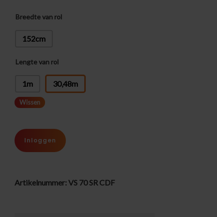
Breedte van rol
152cm
Lengte van rol
: 30,48m
1m
30,48m
Wissen
Inloggen
Artikelnummer:
VS 70 SR CDF