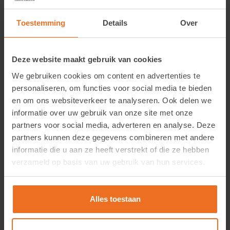
musea, monumentale panden, hoogwaardige kantoren,
Toestemming
Details
Over
zorginstellingen en luxe woningen met grote
glasoppervlakken.
Installatie & onderhoud
Deze website maakt gebruik van cookies
We gebruiken cookies om content en advertenties te
Alleen voor binnenmontage
personaliseren, om functies voor social media te bieden
en om ons websiteverkeer te analyseren. Ook delen we
Aanbrengen met Film-On of X-100 montagevloeistof
informatie over uw gebruik van onze site met onze
Compatibel met enkel en standaard dubbelglas (zonder
partners voor social media, adverteren en analyse. Deze
partners kunnen deze gegevens combineren met andere
Low-E-coating)
informatie die u aan ze heeft verstrekt of die ze hebben
Reinig met milde glasreiniger en zachte doek
verzameld op basis van uw gebruik van hun services.
Verkoopinformatie
Alles toestaan
Folie Expert levert uitsluitend aan zakelijke klanten. Om
dit product te kunnen bestellen, is een geverifieerd