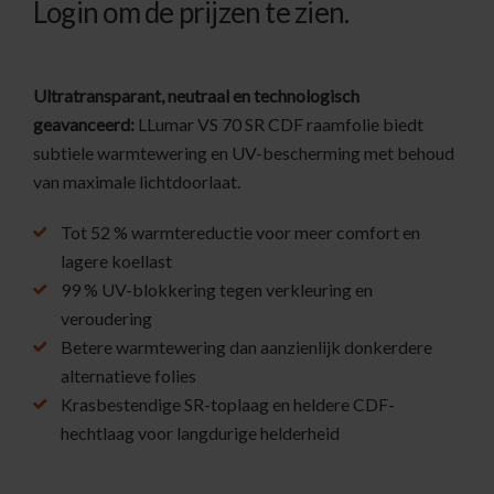
Login om de prijzen te zien.
Ultratransparant, neutraal en technologisch
geavanceerd:
LLumar VS 70 SR CDF raamfolie biedt
subtiele warmtewering en UV-bescherming met behoud
van maximale lichtdoorlaat.
Tot 52 % warmtereductie voor meer comfort en
lagere koellast
99 % UV-blokkering tegen verkleuring en
veroudering
Betere warmtewering dan aanzienlijk donkerdere
alternatieve folies
Krasbestendige SR-toplaag en heldere CDF-
hechtlaag voor langdurige helderheid