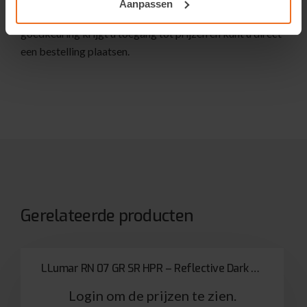
Aanpassen
account vereist.
Vraag eenvoudig een account aan
. Na
goedkeuring krijgt u toegang tot prijzen en kunt u direct
een bestelling plaatsen.
Gerelateerde producten
LLumar RN 07 GR SR HPR – Reflective Dark Grey “One Way Mirror”
Login om de prijzen te zien.