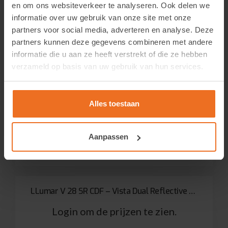
en om ons websiteverkeer te analyseren. Ook delen we
Login om de prijzen te zien.
informatie over uw gebruik van onze site met onze
partners voor social media, adverteren en analyse. Deze
Bekijk product
partners kunnen deze gegevens combineren met andere
informatie die u aan ze heeft verstrekt of die ze hebben
verzameld op basis van uw gebruik van hun services.
LLumar V 14 SR CDF – Vista Dual Reflective Dark Neutral
Alles toestaan
Login om de prijzen te zien.
Aanpassen
Bekijk product
LLumar V 28 SR CDF – Vista Dual Reflective Medium Neutral
Login om de prijzen te zien.