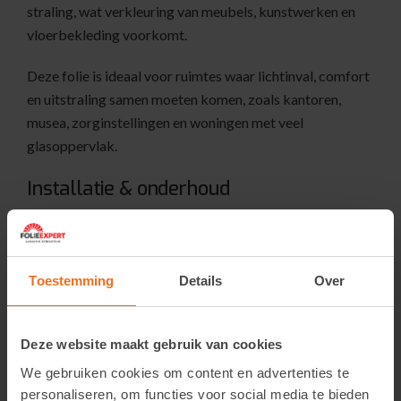
straling, wat verkleuring van meubels, kunstwerken en
vloerbekleding voorkomt.
Deze folie is ideaal voor ruimtes waar lichtinval, comfort
en uitstraling samen moeten komen, zoals kantoren,
musea, zorginstellingen en woningen met veel
glasoppervlak.
Installatie & onderhoud
Alleen voor binnenmontage
Aanbrengen met Film-On of X-100 montagevloeistof
Toestemming
Details
Over
Compatibel met enkel en standaard dubbelglas (zonder
Low-E-coating)
Deze website maakt gebruik van cookies
Reinig met milde glasreiniger en zachte doek
We gebruiken cookies om content en advertenties te
personaliseren, om functies voor social media te bieden