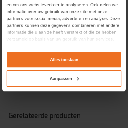
Verkoopinformatie
en om ons websiteverkeer te analyseren. Ook delen we
informatie over uw gebruik van onze site met onze
Folie Expert levert uitsluitend aan zakelijke klanten. Om
partners voor social media, adverteren en analyse. Deze
dit product te kunnen bestellen, is een geverifieerd
partners kunnen deze gegevens combineren met andere
account vereist.
Vraag eenvoudig een account aan
. Na
informatie die u aan ze heeft verstrekt of die ze hebben
verzameld op basis van uw gebruik van hun services.
goedkeuring krijgt u toegang tot prijzen en kunt u direct
een bestelling plaatsen.
Alles toestaan
Aanpassen
Gerelateerde producten