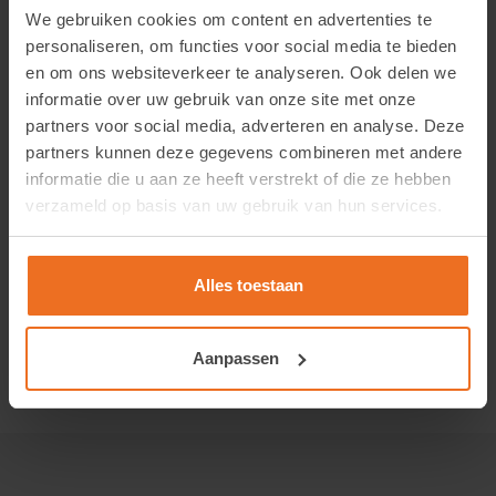
Low-E-coating)
We gebruiken cookies om content en advertenties te
personaliseren, om functies voor social media te bieden
Reinig met milde glasreiniger en zachte doek
en om ons websiteverkeer te analyseren. Ook delen we
informatie over uw gebruik van onze site met onze
Verkoopinformatie
partners voor social media, adverteren en analyse. Deze
partners kunnen deze gegevens combineren met andere
Folie Expert levert uitsluitend aan zakelijke klanten. Om
informatie die u aan ze heeft verstrekt of die ze hebben
dit product te kunnen bestellen, is een geverifieerd
verzameld op basis van uw gebruik van hun services.
account vereist.
Vraag eenvoudig een account aan
. Na
goedkeuring krijgt u toegang tot prijzen en kunt u direct
Alles toestaan
een bestelling plaatsen.
Aanpassen