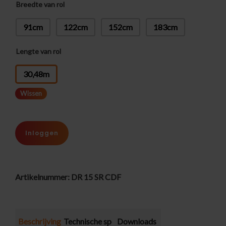
Breedte van rol
91cm
122cm
152cm
183cm
Lengte van rol
: 30,48m
30,48m
Wissen
Inloggen
Artikelnummer:
DR 15 SR CDF
Beschrijving
Technische specificatie
Downloads