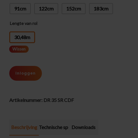
91cm
122cm
152cm
183cm
Lengte van rol
: 30,48m
30,48m
Wissen
Inloggen
Artikelnummer:
DR 35 SR CDF
Beschrijving
Technische specificatie
Downloads