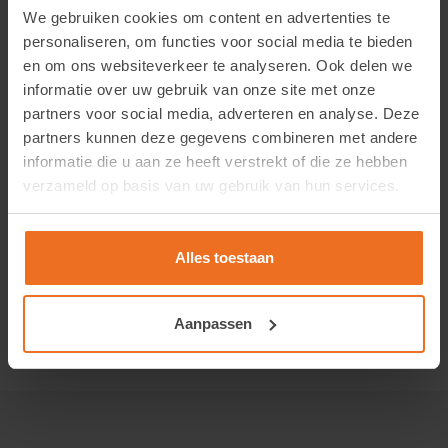
Low-E-coating)
We gebruiken cookies om content en advertenties te
personaliseren, om functies voor social media te bieden
Reinig met milde glasreiniger en zachte doek
en om ons websiteverkeer te analyseren. Ook delen we
informatie over uw gebruik van onze site met onze
Verkoopinformatie
partners voor social media, adverteren en analyse. Deze
partners kunnen deze gegevens combineren met andere
Folie Expert levert uitsluitend aan zakelijke klanten. Om
informatie die u aan ze heeft verstrekt of die ze hebben
dit product te kunnen bestellen, is een geverifieerd
verzameld op basis van uw gebruik van hun services.
account vereist.
Vraag eenvoudig een account aan
. Na
goedkeuring krijgt u toegang tot prijzen en kunt u direct
Alles toestaan
een bestelling plaatsen.
Aanpassen