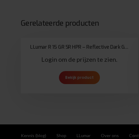
Gerelateerde producten
LLumar R 15 GR SR HPR – Reflective Dark Grey
Login om de prijzen te zien.
Bekijk product
Kennis (blog)
Shop
LLumar
Over ons
Cont