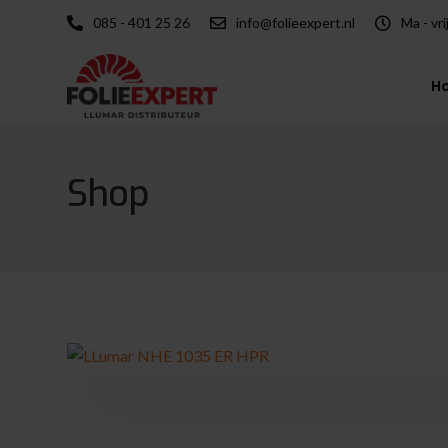
085 - 401 25 26
info@folieexpert.nl
Ma - vri
H
Shop