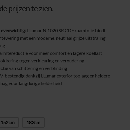
e prijzen te zien.
n evenwichtig:
LLumar N 1020 SR CDF raamfolie biedt
tewering met een moderne, neutraal grijze uitstraling
ing.
armtereductie voor meer comfort en lagere koellast
okkering tegen verkleuring en veroudering
tie van schittering en verblinding
V-bestendig dankzij LLumar exterior toplaag en heldere
aag voor langdurige helderheid
152cm
183cm