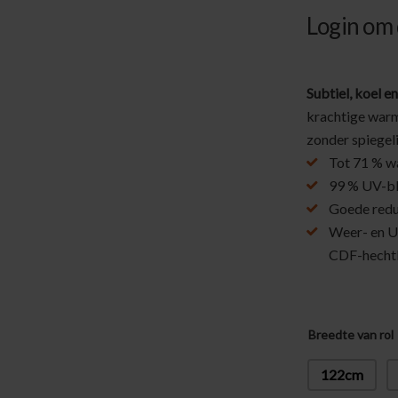
Login om d
Subtiel, koel e
krachtige warm
zonder spiegel
Tot 71 % w
99 % UV-bl
Goede reduc
Weer- en U
CDF-hechtl
Breedte van rol
122cm