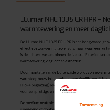
LLumar NHE 1035 ER HPR – Neut
warmtewering en meer daglic
De LLumar NHE 1035 ER HPR is een hoogwaardige wa
effectieve zonwering gewenst is, maar waar een rustige,
is de lichtere variant binnen de Neutral Exterior-seri
warmtewering, daglicht en esthetiek.
Door montage aan de buitenzijde wordt zonnewarmte 
warmteopbouw in het gebouw aanzienlijk wordt beper
HR++ beglazing) levert de LLumar NHE 1035 ER HPR kr
voor een prettige en open binnenbeleving.
De medium neutrale stainless-steel tint vermindert sch
Toestemming
spiegelend of donker karakter te geven. Hierdoor blij