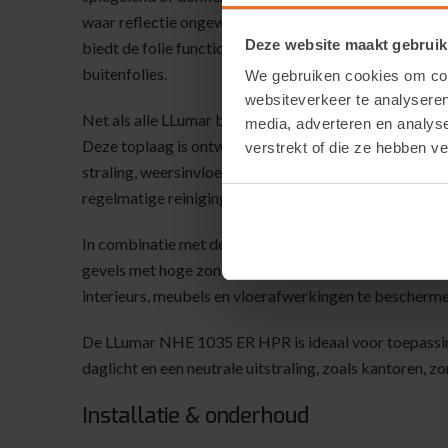
waar reflectie ongewenst is, zoals stedelijke locati
Deze website maakt gebruik
biedt de folie functionele dagprivacy, zonder het ui
buitenfolies.
We gebruiken cookies om cont
websiteverkeer te analyseren
Net als alle LLumar buitenfolies is de NHE 1035 uitg
media, adverteren en analys
Deze toplaag is ontworpen voor langdurige buitentoe
verstrekt of die ze hebben v
straling, weersinvloeden, vervuiling en temperatuurs
regelmatige reiniging behoudt de folie zijn prestaties e
In combinatie met de HPR-hechtlaag is de LLumar N
gevels met hoge zonbelasting. Daarnaast blokkeert de
interieurs, meubels en vloerafwerkingen te bescherme
De LLumar NHE 1035 ER HPR is ideaal voor toepassi
daglicht en een neutrale uitstraling, zoals kantoren
Installatie & onderhoud