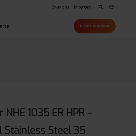
Over ons
Inloggen
erte
Klant worden
 NHE 1035 ER HPR –
l Stainless Steel 35