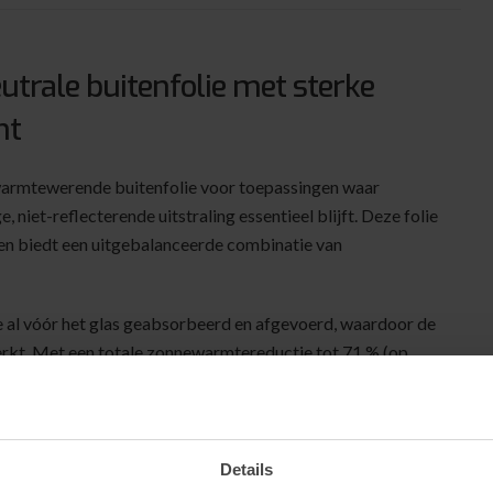
rale buitenfolie met sterke
ht
rmtewerende buitenfolie voor toepassingen waar
 niet-reflecterende uitstraling essentieel blijft. Deze folie
e en biedt een uitgebalanceerde combinatie van
al vóór het glas geabsorbeerd en afgevoerd, waardoor de
kt. Met een totale zonnewarmtereductie tot 71 % (op
achtige prestaties, terwijl de hogere lichtdoorlaat zorgt
ittering en verblinding effectief, zonder het glas een
Details
ft de gevel esthetisch rustig en geschikt voor omgevingen