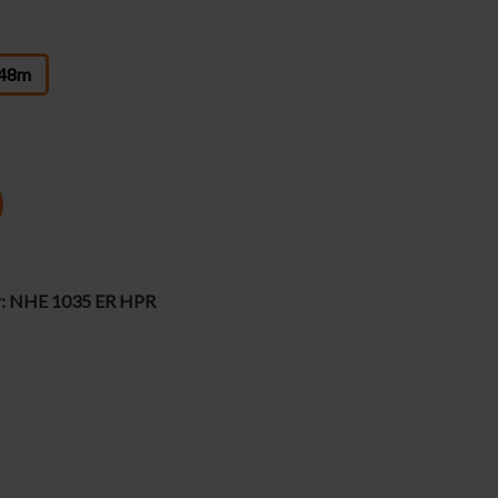
 30,48m
,48m
r:
NHE 1035 ER HPR