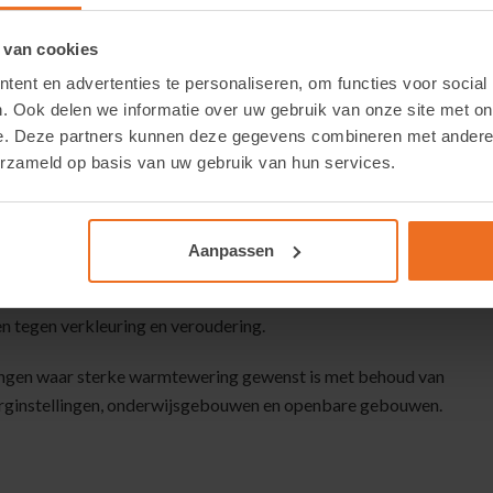
es, zorgomgevingen en representatieve gebouwen. Overdag
 van cookies
tgesproken one-way-mirror-effect van reflecterende
ent en advertenties te personaliseren, om functies voor social
. Ook delen we informatie over uw gebruik van onze site met on
erust met de speciaal ontwikkelde LLumar exterior toplaag.
e. Deze partners kunnen deze gegevens combineren met andere i
passing en biedt uitzonderlijke weerstand tegen UV-
erzameld op basis van uw gebruik van hun services.
chommelingen. Ook bij intensieve zonbelasting en
n uitstraling.
Aanpassen
HE 1035 ER HPR geschikt voor bestaande beglazing en
 folie meer dan 99 % van de UV-straling, wat helpt om
n tegen verkleuring en veroudering.
ngen waar sterke warmtewering gewenst is met behoud van
, zorginstellingen, onderwijsgebouwen en openbare gebouwen.