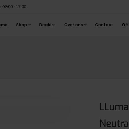
j: 09:00 - 17:00
ome
Shop
Dealers
Over ons
Contact
Off
LLumar
Neutra